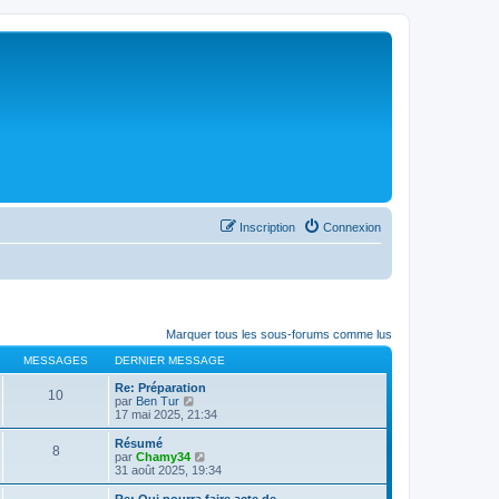
Inscription
Connexion
Marquer tous les sous-forums comme lus
MESSAGES
DERNIER MESSAGE
Re: Préparation
10
C
par
Ben Tur
o
17 mai 2025, 21:34
n
s
Résumé
8
u
C
par
Chamy34
l
o
31 août 2025, 19:34
t
n
e
s