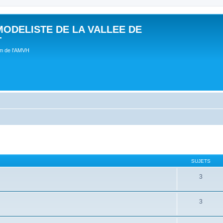
MODELISTE DE LA VALLEE DE
T
um de l'AMVH
SUJETS
3
3