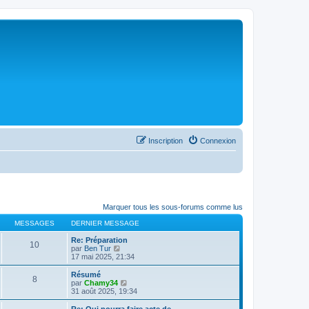
Inscription
Connexion
Marquer tous les sous-forums comme lus
MESSAGES
DERNIER MESSAGE
Re: Préparation
10
C
par
Ben Tur
o
17 mai 2025, 21:34
n
s
Résumé
8
u
C
par
Chamy34
l
o
31 août 2025, 19:34
t
n
e
s