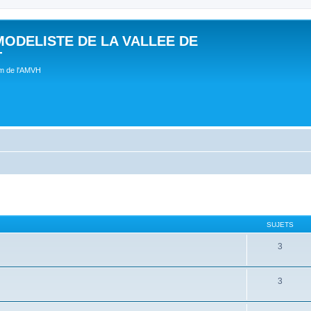
MODELISTE DE LA VALLEE DE
T
um de l'AMVH
SUJETS
3
3