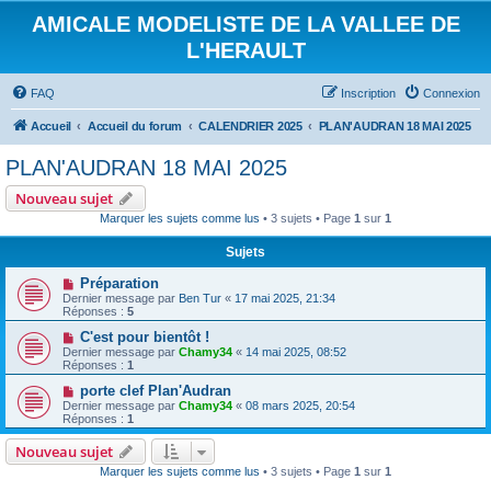
AMICALE MODELISTE DE LA VALLEE DE
L'HERAULT
FAQ
Inscription
Connexion
Accueil
Accueil du forum
CALENDRIER 2025
PLAN'AUDRAN 18 MAI 2025
PLAN'AUDRAN 18 MAI 2025
Nouveau sujet
Marquer les sujets comme lus
• 3 sujets • Page
1
sur
1
Sujets
Préparation
Dernier message par
Ben Tur
«
17 mai 2025, 21:34
Réponses :
5
C'est pour bientôt !
Dernier message par
Chamy34
«
14 mai 2025, 08:52
Réponses :
1
porte clef Plan'Audran
Dernier message par
Chamy34
«
08 mars 2025, 20:54
Réponses :
1
Nouveau sujet
Marquer les sujets comme lus
• 3 sujets • Page
1
sur
1