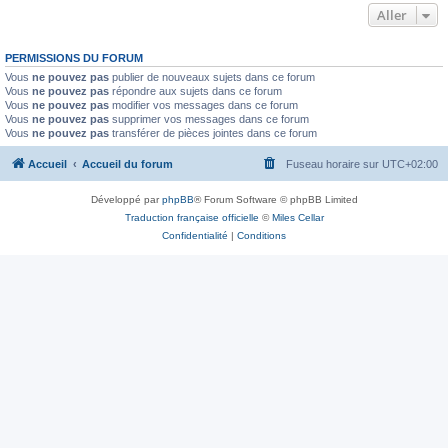
Aller
PERMISSIONS DU FORUM
Vous
ne pouvez pas
publier de nouveaux sujets dans ce forum
Vous
ne pouvez pas
répondre aux sujets dans ce forum
Vous
ne pouvez pas
modifier vos messages dans ce forum
Vous
ne pouvez pas
supprimer vos messages dans ce forum
Vous
ne pouvez pas
transférer de pièces jointes dans ce forum
Accueil
Accueil du forum
Fuseau horaire sur
UTC+02:00
Développé par
phpBB
® Forum Software © phpBB Limited
Traduction française officielle
©
Miles Cellar
Confidentialité
|
Conditions