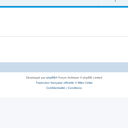
1
Développé par
phpBB
® Forum Software © phpBB Limited
Traduction française officielle
©
Miles Cellar
Confidentialité
|
Conditions