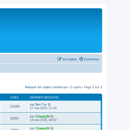
Inscription
Connexion
Marquer les sujets comme lus
• 3 sujets • Page
1
sur
1
VUES
DERNIER MESSAGE
par
Ben Tur
15589
17 mai 2025, 21:34
par
Chamy34
6050
14 mai 2025, 08:52
par
Chamy34