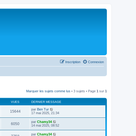
Inscription
Connexion
Marquer les sujets comme lus
• 3 sujets • Page
1
sur
1
VUES
DERNIER MESSAGE
par
Ben Tur
15644
17 mai 2025, 21:34
par
Chamy34
6050
14 mai 2025, 08:52
par
Chamy34