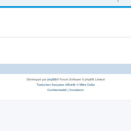
1
Développé par
phpBB
® Forum Software © phpBB Limited
Traduction française officielle
©
Miles Cellar
Confidentialité
|
Conditions