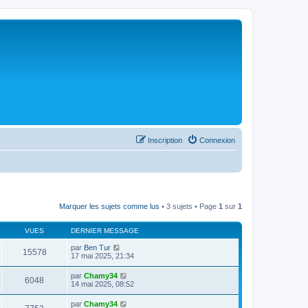
Inscription
Connexion
Marquer les sujets comme lus
• 3 sujets • Page
1
sur
1
VUES
DERNIER MESSAGE
par
Ben Tur
15578
17 mai 2025, 21:34
par
Chamy34
6048
14 mai 2025, 08:52
par
Chamy34