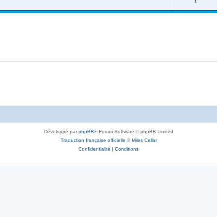
1
Développé par
phpBB
® Forum Software © phpBB Limited
Traduction française officielle
©
Miles Cellar
Confidentialité
|
Conditions