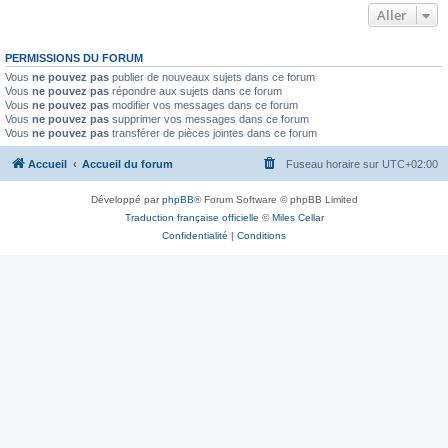
Aller
PERMISSIONS DU FORUM
Vous
ne pouvez pas
publier de nouveaux sujets dans ce forum
Vous
ne pouvez pas
répondre aux sujets dans ce forum
Vous
ne pouvez pas
modifier vos messages dans ce forum
Vous
ne pouvez pas
supprimer vos messages dans ce forum
Vous
ne pouvez pas
transférer de pièces jointes dans ce forum
Accueil
Accueil du forum
Fuseau horaire sur
UTC+02:00
Développé par
phpBB
® Forum Software © phpBB Limited
Traduction française officielle
©
Miles Cellar
Confidentialité
|
Conditions