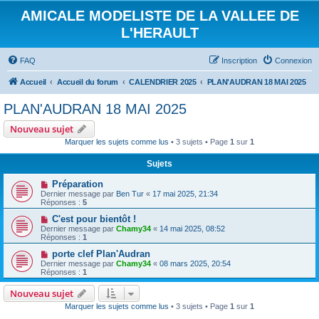
AMICALE MODELISTE DE LA VALLEE DE
L'HERAULT
FAQ
Inscription
Connexion
Accueil
Accueil du forum
CALENDRIER 2025
PLAN'AUDRAN 18 MAI 2025
PLAN'AUDRAN 18 MAI 2025
Nouveau sujet
Marquer les sujets comme lus
• 3 sujets • Page
1
sur
1
Sujets
Préparation
Dernier message par
Ben Tur
«
17 mai 2025, 21:34
Réponses :
5
C'est pour bientôt !
Dernier message par
Chamy34
«
14 mai 2025, 08:52
Réponses :
1
porte clef Plan'Audran
Dernier message par
Chamy34
«
08 mars 2025, 20:54
Réponses :
1
Nouveau sujet
Marquer les sujets comme lus
• 3 sujets • Page
1
sur
1