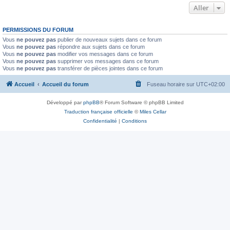
Aller
PERMISSIONS DU FORUM
Vous
ne pouvez pas
publier de nouveaux sujets dans ce forum
Vous
ne pouvez pas
répondre aux sujets dans ce forum
Vous
ne pouvez pas
modifier vos messages dans ce forum
Vous
ne pouvez pas
supprimer vos messages dans ce forum
Vous
ne pouvez pas
transférer de pièces jointes dans ce forum
Accueil
Accueil du forum
Fuseau horaire sur
UTC+02:00
Développé par
phpBB
® Forum Software © phpBB Limited
Traduction française officielle
©
Miles Cellar
Confidentialité
|
Conditions