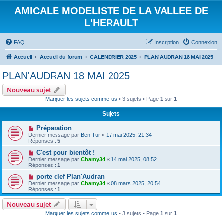
AMICALE MODELISTE DE LA VALLEE DE
L'HERAULT
FAQ
Inscription
Connexion
Accueil
Accueil du forum
CALENDRIER 2025
PLAN'AUDRAN 18 MAI 2025
PLAN'AUDRAN 18 MAI 2025
Nouveau sujet
Marquer les sujets comme lus
• 3 sujets • Page
1
sur
1
Sujets
Préparation
Dernier message par
Ben Tur
«
17 mai 2025, 21:34
Réponses :
5
C'est pour bientôt !
Dernier message par
Chamy34
«
14 mai 2025, 08:52
Réponses :
1
porte clef Plan'Audran
Dernier message par
Chamy34
«
08 mars 2025, 20:54
Réponses :
1
Nouveau sujet
Marquer les sujets comme lus
• 3 sujets • Page
1
sur
1