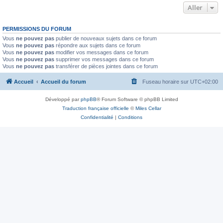
Aller
PERMISSIONS DU FORUM
Vous
ne pouvez pas
publier de nouveaux sujets dans ce forum
Vous
ne pouvez pas
répondre aux sujets dans ce forum
Vous
ne pouvez pas
modifier vos messages dans ce forum
Vous
ne pouvez pas
supprimer vos messages dans ce forum
Vous
ne pouvez pas
transférer de pièces jointes dans ce forum
Accueil
Accueil du forum
Fuseau horaire sur
UTC+02:00
Développé par
phpBB
® Forum Software © phpBB Limited
Traduction française officielle
©
Miles Cellar
Confidentialité
|
Conditions