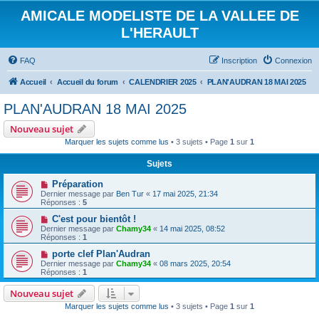
AMICALE MODELISTE DE LA VALLEE DE
L'HERAULT
FAQ
Inscription
Connexion
Accueil
Accueil du forum
CALENDRIER 2025
PLAN'AUDRAN 18 MAI 2025
PLAN'AUDRAN 18 MAI 2025
Nouveau sujet
Marquer les sujets comme lus
• 3 sujets • Page
1
sur
1
Sujets
Préparation
Dernier message par
Ben Tur
«
17 mai 2025, 21:34
Réponses :
5
C'est pour bientôt !
Dernier message par
Chamy34
«
14 mai 2025, 08:52
Réponses :
1
porte clef Plan'Audran
Dernier message par
Chamy34
«
08 mars 2025, 20:54
Réponses :
1
Nouveau sujet
Marquer les sujets comme lus
• 3 sujets • Page
1
sur
1