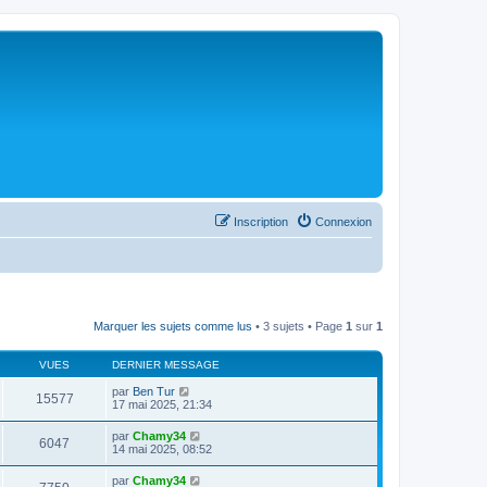
Inscription
Connexion
Marquer les sujets comme lus
• 3 sujets • Page
1
sur
1
VUES
DERNIER MESSAGE
par
Ben Tur
15577
17 mai 2025, 21:34
par
Chamy34
6047
14 mai 2025, 08:52
par
Chamy34