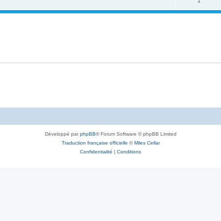
1
Développé par
phpBB
® Forum Software © phpBB Limited
Traduction française officielle
©
Miles Cellar
Confidentialité
|
Conditions