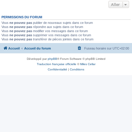
Aller
PERMISSIONS DU FORUM
Vous
ne pouvez pas
publier de nouveaux sujets dans ce forum
Vous
ne pouvez pas
répondre aux sujets dans ce forum
Vous
ne pouvez pas
modifier vos messages dans ce forum
Vous
ne pouvez pas
supprimer vos messages dans ce forum
Vous
ne pouvez pas
transférer de pièces jointes dans ce forum
Accueil
Accueil du forum
Fuseau horaire sur
UTC+02:00
Développé par
phpBB
® Forum Software © phpBB Limited
Traduction française officielle
©
Miles Cellar
Confidentialité
|
Conditions