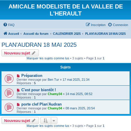
AMICALE MODELISTE DE LA VALLEE DE
L'HERAULT
FAQ
Inscription
Connexion
Accueil
Accueil du forum
CALENDRIER 2025
PLAN'AUDRAN 18 MAI 2025
PLAN'AUDRAN 18 MAI 2025
Nouveau sujet
Marquer les sujets comme lus
• 3 sujets • Page
1
sur
1
Sujets
Préparation
Dernier message par
Ben Tur
«
17 mai 2025, 21:34
Réponses :
5
C'est pour bientôt !
Dernier message par
Chamy34
«
14 mai 2025, 08:52
Réponses :
1
porte clef Plan'Audran
Dernier message par
Chamy34
«
08 mars 2025, 20:54
Réponses :
1
Nouveau sujet
Marquer les sujets comme lus
• 3 sujets • Page
1
sur
1