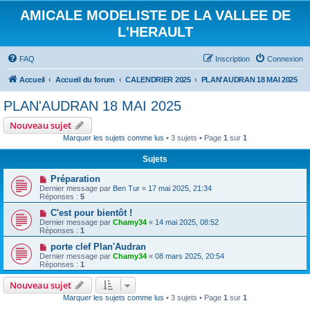
AMICALE MODELISTE DE LA VALLEE DE
L'HERAULT
FAQ
Inscription
Connexion
Accueil
Accueil du forum
CALENDRIER 2025
PLAN'AUDRAN 18 MAI 2025
PLAN'AUDRAN 18 MAI 2025
Nouveau sujet
Marquer les sujets comme lus
• 3 sujets • Page
1
sur
1
Sujets
Préparation
Dernier message par
Ben Tur
«
17 mai 2025, 21:34
Réponses :
5
C'est pour bientôt !
Dernier message par
Chamy34
«
14 mai 2025, 08:52
Réponses :
1
porte clef Plan'Audran
Dernier message par
Chamy34
«
08 mars 2025, 20:54
Réponses :
1
Nouveau sujet
Marquer les sujets comme lus
• 3 sujets • Page
1
sur
1