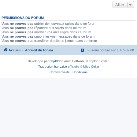
Aller
PERMISSIONS DU FORUM
Vous
ne pouvez pas
publier de nouveaux sujets dans ce forum
Vous
ne pouvez pas
répondre aux sujets dans ce forum
Vous
ne pouvez pas
modifier vos messages dans ce forum
Vous
ne pouvez pas
supprimer vos messages dans ce forum
Vous
ne pouvez pas
transférer de pièces jointes dans ce forum
Accueil
Accueil du forum
Fuseau horaire sur
UTC+02:00
Développé par
phpBB
® Forum Software © phpBB Limited
Traduction française officielle
©
Miles Cellar
Confidentialité
|
Conditions