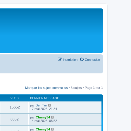
Inscription
Connexion
Marquer les sujets comme lus
• 3 sujets • Page
1
sur
1
VUES
DERNIER MESSAGE
par
Ben Tur
15652
17 mai 2025, 21:34
par
Chamy34
6052
14 mai 2025, 08:52
par
Chamy34