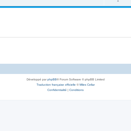
1
Développé par
phpBB
® Forum Software © phpBB Limited
Traduction française officielle
©
Miles Cellar
Confidentialité
|
Conditions