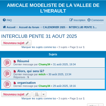
AMICALE MODELISTE DE LA VALLEE DE
L'HERAULT
FAQ
Inscription
Connexion
Accueil
Accueil du forum
CALENDRIER 2025
INTERCLUB PENTE 31 AOUT 2025
INTERCLUB PENTE 31 AOUT 2025
Nouveau sujet
Marquer les sujets comme lus
• 3 sujets • Page
1
sur
1
Sujets
Résumé
Dernier message par
Chamy34
«
31 août 2025, 19:34
Alors, qui sera là?
Dernier message par
mitch
«
30 août 2025, 13:34
Réponses :
5
organisation
Dernier message par
Chamy34
«
29 août 2025, 18:16
Nouveau sujet
Marquer les sujets comme lus
• 3 sujets • Page
1
sur
1