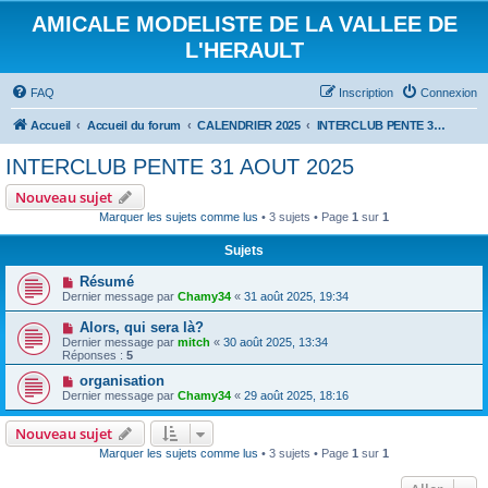
AMICALE MODELISTE DE LA VALLEE DE
L'HERAULT
FAQ
Inscription
Connexion
Accueil
Accueil du forum
CALENDRIER 2025
INTERCLUB PENTE 31 AOUT 2025
INTERCLUB PENTE 31 AOUT 2025
Nouveau sujet
Marquer les sujets comme lus
• 3 sujets • Page
1
sur
1
Sujets
Résumé
Dernier message par
Chamy34
«
31 août 2025, 19:34
Alors, qui sera là?
Dernier message par
mitch
«
30 août 2025, 13:34
Réponses :
5
organisation
Dernier message par
Chamy34
«
29 août 2025, 18:16
Nouveau sujet
Marquer les sujets comme lus
• 3 sujets • Page
1
sur
1