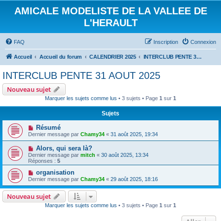
AMICALE MODELISTE DE LA VALLEE DE
L'HERAULT
FAQ
Inscription
Connexion
Accueil
Accueil du forum
CALENDRIER 2025
INTERCLUB PENTE 31 AOUT 2025
INTERCLUB PENTE 31 AOUT 2025
Nouveau sujet
Marquer les sujets comme lus
• 3 sujets • Page
1
sur
1
Sujets
Résumé
Dernier message par
Chamy34
«
31 août 2025, 19:34
Alors, qui sera là?
Dernier message par
mitch
«
30 août 2025, 13:34
Réponses :
5
organisation
Dernier message par
Chamy34
«
29 août 2025, 18:16
Nouveau sujet
Marquer les sujets comme lus
• 3 sujets • Page
1
sur
1