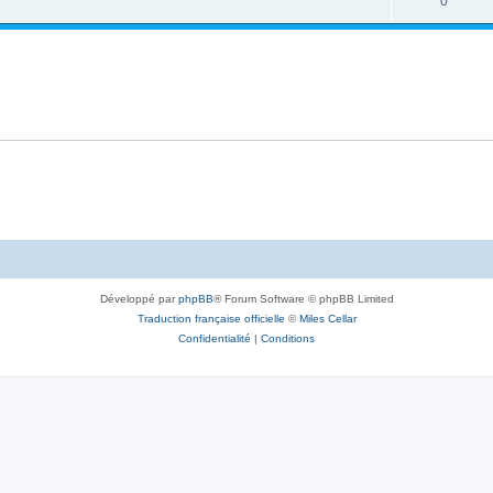
0
Développé par
phpBB
® Forum Software © phpBB Limited
Traduction française officielle
©
Miles Cellar
Confidentialité
|
Conditions