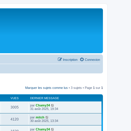
Inscription
Connexion
Marquer les sujets comme lus
• 3 sujets • Page
1
sur
1
VUES
DERNIER MESSAGE
par
Chamy34
3005
31 août 2025, 19:34
par
mitch
4120
30 août 2025, 13:34
par
Chamy34