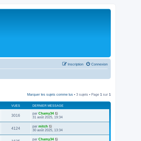
Inscription
Connexion
Marquer les sujets comme lus
• 3 sujets • Page
1
sur
1
VUES
DERNIER MESSAGE
par
Chamy34
3016
31 août 2025, 19:34
par
mitch
4124
30 août 2025, 13:34
par
Chamy34