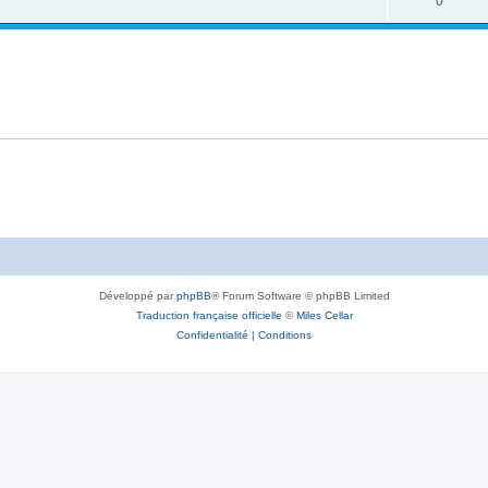
0
Développé par
phpBB
® Forum Software © phpBB Limited
Traduction française officielle
©
Miles Cellar
Confidentialité
|
Conditions