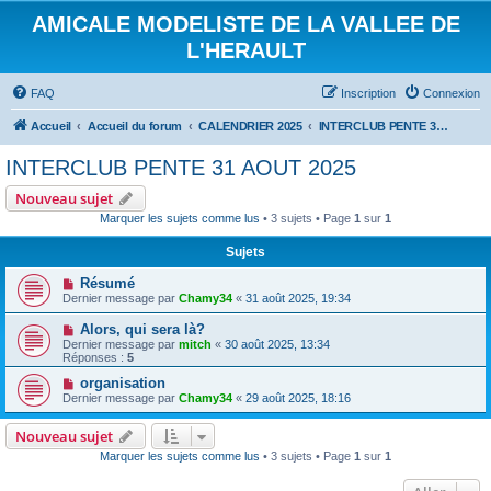
AMICALE MODELISTE DE LA VALLEE DE
L'HERAULT
FAQ
Inscription
Connexion
Accueil
Accueil du forum
CALENDRIER 2025
INTERCLUB PENTE 31 AOUT 2025
INTERCLUB PENTE 31 AOUT 2025
Nouveau sujet
Marquer les sujets comme lus
• 3 sujets • Page
1
sur
1
Sujets
Résumé
Dernier message par
Chamy34
«
31 août 2025, 19:34
Alors, qui sera là?
Dernier message par
mitch
«
30 août 2025, 13:34
Réponses :
5
organisation
Dernier message par
Chamy34
«
29 août 2025, 18:16
Nouveau sujet
Marquer les sujets comme lus
• 3 sujets • Page
1
sur
1