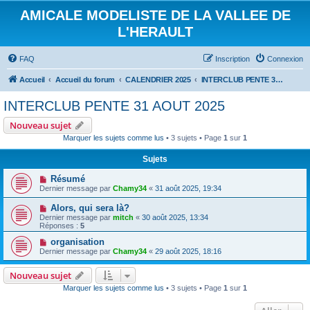
AMICALE MODELISTE DE LA VALLEE DE
L'HERAULT
FAQ
Inscription
Connexion
Accueil
Accueil du forum
CALENDRIER 2025
INTERCLUB PENTE 31 AOUT 2025
INTERCLUB PENTE 31 AOUT 2025
Nouveau sujet
Marquer les sujets comme lus
• 3 sujets • Page
1
sur
1
Sujets
Résumé
Dernier message par
Chamy34
«
31 août 2025, 19:34
Alors, qui sera là?
Dernier message par
mitch
«
30 août 2025, 13:34
Réponses :
5
organisation
Dernier message par
Chamy34
«
29 août 2025, 18:16
Nouveau sujet
Marquer les sujets comme lus
• 3 sujets • Page
1
sur
1