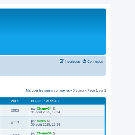
Inscription
Connexion
Marquer les sujets comme lus
• 3 sujets • Page
1
sur
1
VUES
DERNIER MESSAGE
par
Chamy34
3002
31 août 2025, 19:34
par
mitch
4117
30 août 2025, 13:34
par
Chamy34