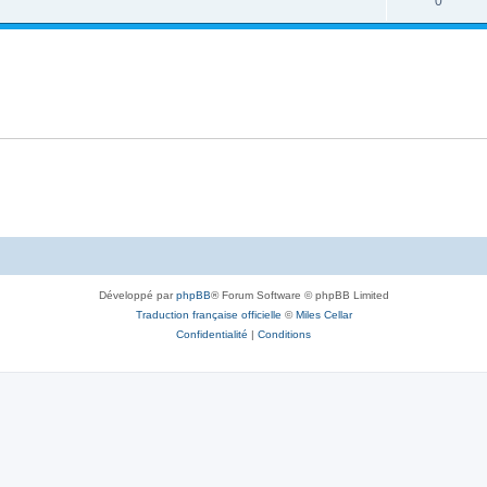
0
Développé par
phpBB
® Forum Software © phpBB Limited
Traduction française officielle
©
Miles Cellar
Confidentialité
|
Conditions