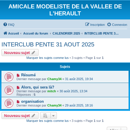
AMICALE MODELISTE DE LA VALLEE DE
L'HERAULT
FAQ
Inscription
Connexion
Accueil
Accueil du forum
CALENDRIER 2025
INTERCLUB PENTE 31 AOUT 2025
INTERCLUB PENTE 31 AOUT 2025
Nouveau sujet
Marquer les sujets comme lus
• 3 sujets • Page
1
sur
1
Sujets
Résumé
Dernier message par
Chamy34
«
31 août 2025, 19:34
Alors, qui sera là?
Dernier message par
mitch
«
30 août 2025, 13:34
Réponses :
5
organisation
Dernier message par
Chamy34
«
29 août 2025, 18:16
Nouveau sujet
Marquer les sujets comme lus
• 3 sujets • Page
1
sur
1