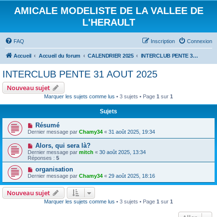
AMICALE MODELISTE DE LA VALLEE DE
L'HERAULT
FAQ
Inscription
Connexion
Accueil
Accueil du forum
CALENDRIER 2025
INTERCLUB PENTE 31 AOUT 2025
INTERCLUB PENTE 31 AOUT 2025
Nouveau sujet
Marquer les sujets comme lus
• 3 sujets • Page
1
sur
1
Sujets
Résumé
Dernier message par
Chamy34
«
31 août 2025, 19:34
Alors, qui sera là?
Dernier message par
mitch
«
30 août 2025, 13:34
Réponses :
5
organisation
Dernier message par
Chamy34
«
29 août 2025, 18:16
Nouveau sujet
Marquer les sujets comme lus
• 3 sujets • Page
1
sur
1