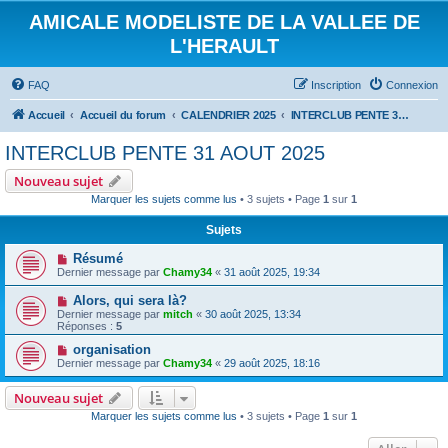
AMICALE MODELISTE DE LA VALLEE DE
L'HERAULT
FAQ
Inscription
Connexion
Accueil
Accueil du forum
CALENDRIER 2025
INTERCLUB PENTE 31 AOUT 2025
INTERCLUB PENTE 31 AOUT 2025
Nouveau sujet
Marquer les sujets comme lus
• 3 sujets • Page
1
sur
1
Sujets
Résumé
Dernier message par
Chamy34
«
31 août 2025, 19:34
Alors, qui sera là?
Dernier message par
mitch
«
30 août 2025, 13:34
Réponses :
5
organisation
Dernier message par
Chamy34
«
29 août 2025, 18:16
Nouveau sujet
Marquer les sujets comme lus
• 3 sujets • Page
1
sur
1