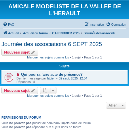
AMICALE MODELISTE DE LA VALLEE DE
L'HERAULT
FAQ
Inscription
Connexion
Accueil
Accueil du forum
CALENDRIER 2025
Journée des associations 6 SEPT 2025
Journée des associations 6 SEPT 2025
Nouveau sujet
Marquer les sujets comme lus
• 1 sujet • Page
1
sur
1
Sujets
Qui pourra faire acte de présence?
Dernier message par
fabien
«
02 sept. 2025, 12:54
Réponses :
5
Nouveau sujet
Marquer les sujets comme lus
• 1 sujet • Page
1
sur
1
Aller
PERMISSIONS DU FORUM
Vous
ne pouvez pas
publier de nouveaux sujets dans ce forum
Vous
ne pouvez pas
répondre aux sujets dans ce forum