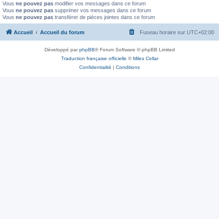
Vous
ne pouvez pas
modifier vos messages dans ce forum
Vous
ne pouvez pas
supprimer vos messages dans ce forum
Vous
ne pouvez pas
transférer de pièces jointes dans ce forum
Accueil
Accueil du forum
Fuseau horaire sur
UTC+02:00
Développé par
phpBB
® Forum Software © phpBB Limited
Traduction française officielle
©
Miles Cellar
Confidentialité
|
Conditions