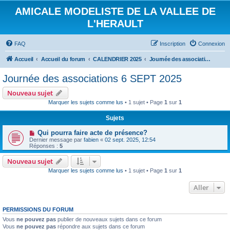
AMICALE MODELISTE DE LA VALLEE DE
L'HERAULT
FAQ
Inscription
Connexion
Accueil
Accueil du forum
CALENDRIER 2025
Journée des associations 6 SEPT 2025
Journée des associations 6 SEPT 2025
Nouveau sujet
Marquer les sujets comme lus
• 1 sujet • Page
1
sur
1
Sujets
Qui pourra faire acte de présence?
Dernier message par
fabien
«
02 sept. 2025, 12:54
Réponses :
5
Nouveau sujet
Marquer les sujets comme lus
• 1 sujet • Page
1
sur
1
Aller
PERMISSIONS DU FORUM
Vous
ne pouvez pas
publier de nouveaux sujets dans ce forum
Vous
ne pouvez pas
répondre aux sujets dans ce forum