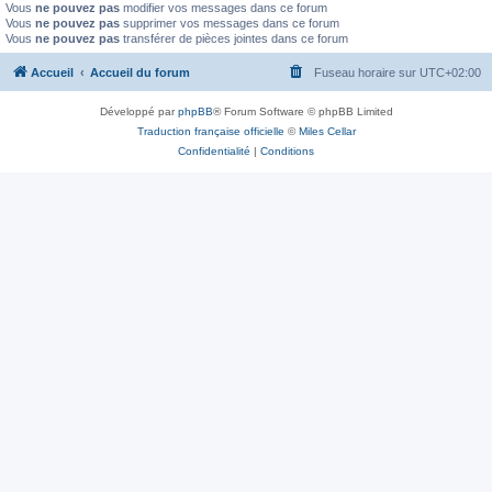
Vous
ne pouvez pas
modifier vos messages dans ce forum
Vous
ne pouvez pas
supprimer vos messages dans ce forum
Vous
ne pouvez pas
transférer de pièces jointes dans ce forum
Accueil
Accueil du forum
Fuseau horaire sur
UTC+02:00
Développé par
phpBB
® Forum Software © phpBB Limited
Traduction française officielle
©
Miles Cellar
Confidentialité
|
Conditions