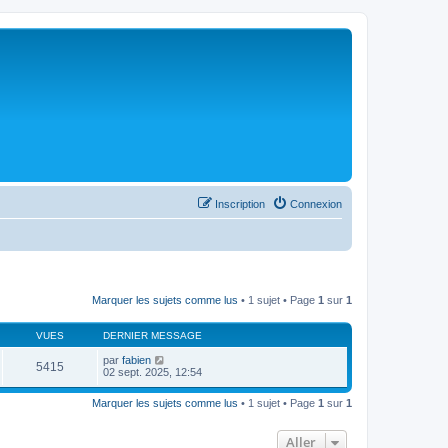
Inscription
Connexion
Marquer les sujets comme lus
• 1 sujet • Page
1
sur
1
VUES
DERNIER MESSAGE
par
fabien
5415
02 sept. 2025, 12:54
Marquer les sujets comme lus
• 1 sujet • Page
1
sur
1
Aller