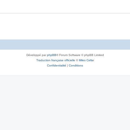
Développé par
phpBB
® Forum Software © phpBB Limited
Traduction française officielle
©
Miles Cellar
Confidentialité
|
Conditions