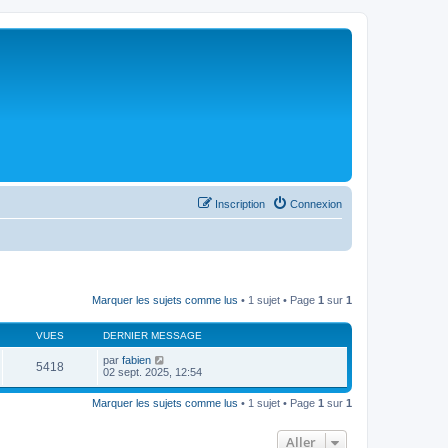
Inscription
Connexion
Marquer les sujets comme lus
• 1 sujet • Page
1
sur
1
VUES
DERNIER MESSAGE
par
fabien
5418
02 sept. 2025, 12:54
Marquer les sujets comme lus
• 1 sujet • Page
1
sur
1
Aller