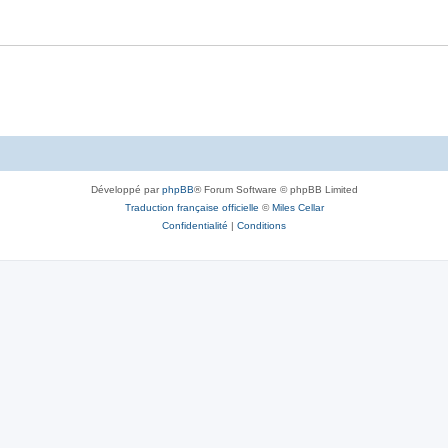
Développé par
phpBB
® Forum Software © phpBB Limited
Traduction française officielle
©
Miles Cellar
Confidentialité
|
Conditions