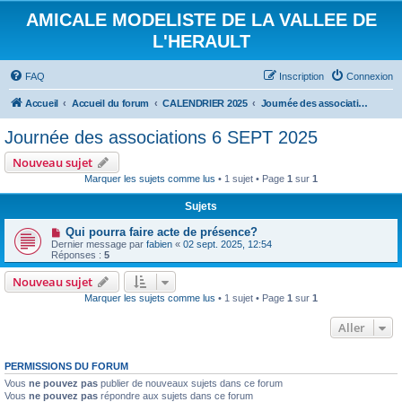
AMICALE MODELISTE DE LA VALLEE DE
L'HERAULT
FAQ
Inscription
Connexion
Accueil
Accueil du forum
CALENDRIER 2025
Journée des associations 6 SEPT 2025
Journée des associations 6 SEPT 2025
Nouveau sujet
Marquer les sujets comme lus
• 1 sujet • Page
1
sur
1
Sujets
Qui pourra faire acte de présence?
Dernier message par
fabien
«
02 sept. 2025, 12:54
Réponses :
5
Nouveau sujet
Marquer les sujets comme lus
• 1 sujet • Page
1
sur
1
Aller
PERMISSIONS DU FORUM
Vous
ne pouvez pas
publier de nouveaux sujets dans ce forum
Vous
ne pouvez pas
répondre aux sujets dans ce forum