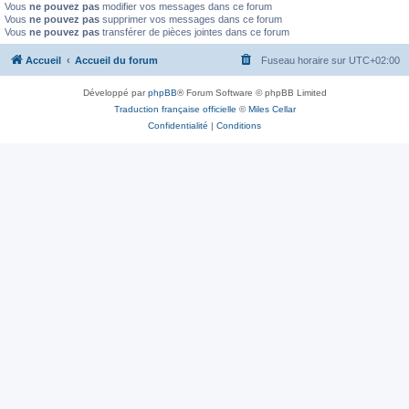
Vous
ne pouvez pas
modifier vos messages dans ce forum
Vous
ne pouvez pas
supprimer vos messages dans ce forum
Vous
ne pouvez pas
transférer de pièces jointes dans ce forum
Accueil
Accueil du forum
Fuseau horaire sur
UTC+02:00
Développé par
phpBB
® Forum Software © phpBB Limited
Traduction française officielle
©
Miles Cellar
Confidentialité
|
Conditions