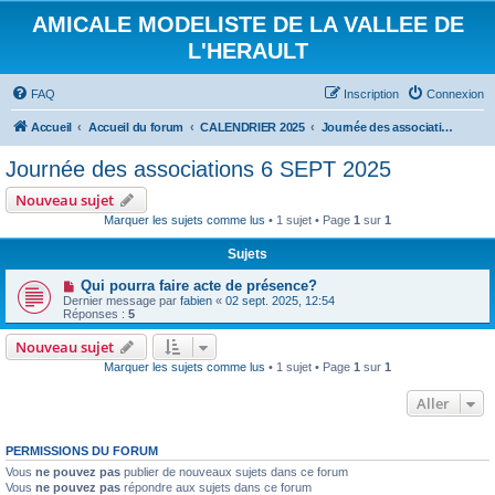
AMICALE MODELISTE DE LA VALLEE DE
L'HERAULT
FAQ
Inscription
Connexion
Accueil
Accueil du forum
CALENDRIER 2025
Journée des associations 6 SEPT 2025
Journée des associations 6 SEPT 2025
Nouveau sujet
Marquer les sujets comme lus
• 1 sujet • Page
1
sur
1
Sujets
Qui pourra faire acte de présence?
Dernier message par
fabien
«
02 sept. 2025, 12:54
Réponses :
5
Nouveau sujet
Marquer les sujets comme lus
• 1 sujet • Page
1
sur
1
Aller
PERMISSIONS DU FORUM
Vous
ne pouvez pas
publier de nouveaux sujets dans ce forum
Vous
ne pouvez pas
répondre aux sujets dans ce forum