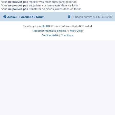
Vous
ne pouvez pas
modifier vos messages dans ce forum
Vous
ne pouvez pas
supprimer vos messages dans ce forum
Vous
ne pouvez pas
transférer de pièces jointes dans ce forum
Accueil
Accueil du forum
Fuseau horaire sur
UTC+02:00
Développé par
phpBB
® Forum Software © phpBB Limited
Traduction française officielle
©
Miles Cellar
Confidentialité
|
Conditions