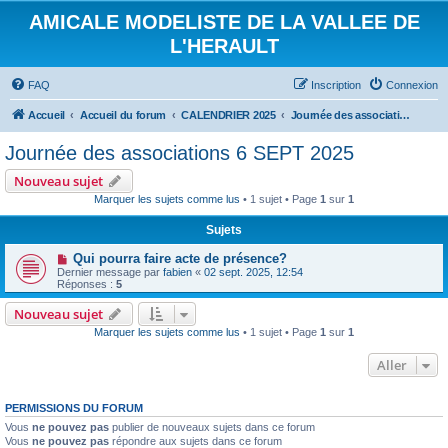
AMICALE MODELISTE DE LA VALLEE DE
L'HERAULT
FAQ
Inscription
Connexion
Accueil
Accueil du forum
CALENDRIER 2025
Journée des associations 6 SEPT 2025
Journée des associations 6 SEPT 2025
Nouveau sujet
Marquer les sujets comme lus
• 1 sujet • Page
1
sur
1
Sujets
Qui pourra faire acte de présence?
Dernier message par
fabien
«
02 sept. 2025, 12:54
Réponses :
5
Nouveau sujet
Marquer les sujets comme lus
• 1 sujet • Page
1
sur
1
Aller
PERMISSIONS DU FORUM
Vous
ne pouvez pas
publier de nouveaux sujets dans ce forum
Vous
ne pouvez pas
répondre aux sujets dans ce forum