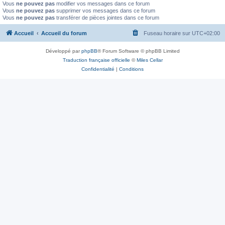
Vous
ne pouvez pas
modifier vos messages dans ce forum
Vous
ne pouvez pas
supprimer vos messages dans ce forum
Vous
ne pouvez pas
transférer de pièces jointes dans ce forum
Accueil
Accueil du forum
Fuseau horaire sur
UTC+02:00
Développé par
phpBB
® Forum Software © phpBB Limited
Traduction française officielle
©
Miles Cellar
Confidentialité
|
Conditions