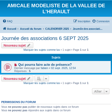
AMICALE MODELISTE DE LA VALLEE DE
L'HERAULT
FAQ
Inscription
Connexion
Accueil
Accueil du forum
CALENDRIER 2025
Journée des associations 6 SEPT 2025
Journée des associations 6 SEPT 2025
Nouveau sujet
Marquer les sujets comme lus
• 1 sujet • Page
1
sur
1
Sujets
Qui pourra faire acte de présence?
Dernier message par
fabien
«
02 sept. 2025, 12:54
Réponses :
5
Nouveau sujet
Marquer les sujets comme lus
• 1 sujet • Page
1
sur
1
Aller
PERMISSIONS DU FORUM
Vous
ne pouvez pas
publier de nouveaux sujets dans ce forum
Vous
ne pouvez pas
répondre aux sujets dans ce forum