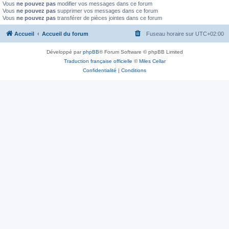
Vous
ne pouvez pas
modifier vos messages dans ce forum
Vous
ne pouvez pas
supprimer vos messages dans ce forum
Vous
ne pouvez pas
transférer de pièces jointes dans ce forum
Accueil
Accueil du forum
Fuseau horaire sur
UTC+02:00
Développé par
phpBB
® Forum Software © phpBB Limited
Traduction française officielle
©
Miles Cellar
Confidentialité
|
Conditions