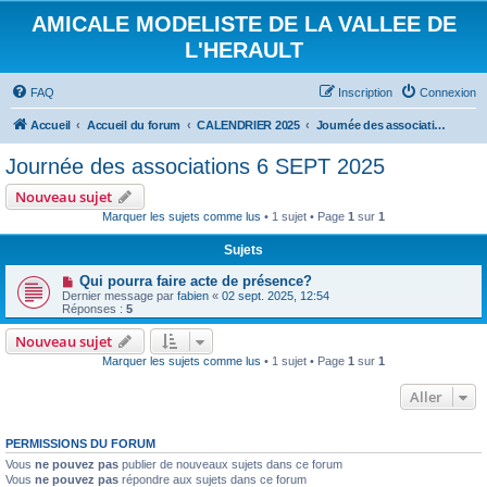
AMICALE MODELISTE DE LA VALLEE DE
L'HERAULT
FAQ
Inscription
Connexion
Accueil
Accueil du forum
CALENDRIER 2025
Journée des associations 6 SEPT 2025
Journée des associations 6 SEPT 2025
Nouveau sujet
Marquer les sujets comme lus
• 1 sujet • Page
1
sur
1
Sujets
Qui pourra faire acte de présence?
Dernier message par
fabien
«
02 sept. 2025, 12:54
Réponses :
5
Nouveau sujet
Marquer les sujets comme lus
• 1 sujet • Page
1
sur
1
Aller
PERMISSIONS DU FORUM
Vous
ne pouvez pas
publier de nouveaux sujets dans ce forum
Vous
ne pouvez pas
répondre aux sujets dans ce forum