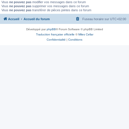
Vous
ne pouvez pas
modifier vos messages dans ce forum
Vous
ne pouvez pas
supprimer vos messages dans ce forum
Vous
ne pouvez pas
transférer de pièces jointes dans ce forum
Accueil
Accueil du forum
Fuseau horaire sur
UTC+02:00
Développé par
phpBB
® Forum Software © phpBB Limited
Traduction française officielle
©
Miles Cellar
Confidentialité
|
Conditions