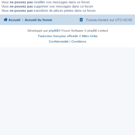
Vous
ne pouvez pas
modifier vos messages dans ce forum
Vous
ne pouvez pas
supprimer vos messages dans ce forum
Vous
ne pouvez pas
transférer de pièces jointes dans ce forum
Accueil
Accueil du forum
Fuseau horaire sur
UTC+02:00
Développé par
phpBB
® Forum Software © phpBB Limited
Traduction française officielle
©
Miles Cellar
Confidentialité
|
Conditions