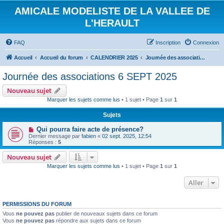
AMICALE MODELISTE DE LA VALLEE DE
L'HERAULT
FAQ
Inscription
Connexion
Accueil
Accueil du forum
CALENDRIER 2025
Journée des associations 6 SEPT 2025
Journée des associations 6 SEPT 2025
Nouveau sujet
Marquer les sujets comme lus
• 1 sujet • Page
1
sur
1
Sujets
Qui pourra faire acte de présence?
Dernier message par
fabien
«
02 sept. 2025, 12:54
Réponses :
5
Nouveau sujet
Marquer les sujets comme lus
• 1 sujet • Page
1
sur
1
Aller
PERMISSIONS DU FORUM
Vous
ne pouvez pas
publier de nouveaux sujets dans ce forum
Vous
ne pouvez pas
répondre aux sujets dans ce forum