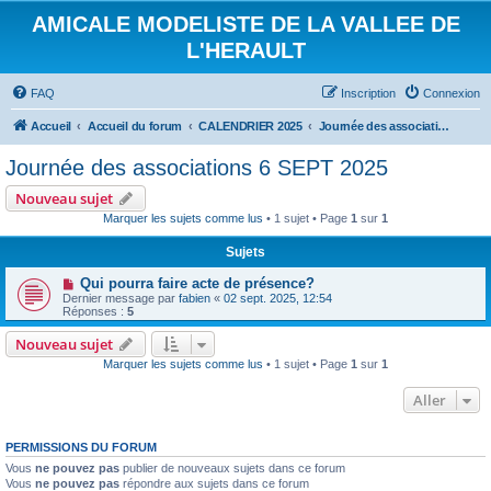
AMICALE MODELISTE DE LA VALLEE DE
L'HERAULT
FAQ
Inscription
Connexion
Accueil
Accueil du forum
CALENDRIER 2025
Journée des associations 6 SEPT 2025
Journée des associations 6 SEPT 2025
Nouveau sujet
Marquer les sujets comme lus
• 1 sujet • Page
1
sur
1
Sujets
Qui pourra faire acte de présence?
Dernier message par
fabien
«
02 sept. 2025, 12:54
Réponses :
5
Nouveau sujet
Marquer les sujets comme lus
• 1 sujet • Page
1
sur
1
Aller
PERMISSIONS DU FORUM
Vous
ne pouvez pas
publier de nouveaux sujets dans ce forum
Vous
ne pouvez pas
répondre aux sujets dans ce forum