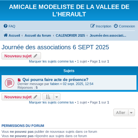
AMICALE MODELISTE DE LA VALLEE DE
L'HERAULT
FAQ
Inscription
Connexion
Accueil
Accueil du forum
CALENDRIER 2025
Journée des associations 6 SEPT 2025
Journée des associations 6 SEPT 2025
Nouveau sujet
Marquer les sujets comme lus
• 1 sujet • Page
1
sur
1
Sujets
Qui pourra faire acte de présence?
Dernier message par
fabien
«
02 sept. 2025, 12:54
Réponses :
5
Nouveau sujet
Marquer les sujets comme lus
• 1 sujet • Page
1
sur
1
Aller
PERMISSIONS DU FORUM
Vous
ne pouvez pas
publier de nouveaux sujets dans ce forum
Vous
ne pouvez pas
répondre aux sujets dans ce forum