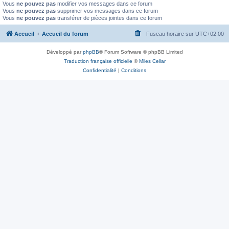
Vous
ne pouvez pas
modifier vos messages dans ce forum
Vous
ne pouvez pas
supprimer vos messages dans ce forum
Vous
ne pouvez pas
transférer de pièces jointes dans ce forum
Accueil
Accueil du forum
Fuseau horaire sur
UTC+02:00
Développé par
phpBB
® Forum Software © phpBB Limited
Traduction française officielle
©
Miles Cellar
Confidentialité
|
Conditions