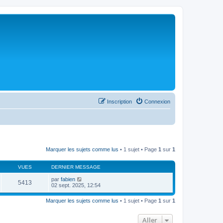
Inscription
Connexion
Marquer les sujets comme lus
• 1 sujet • Page
1
sur
1
VUES
DERNIER MESSAGE
par
fabien
5413
02 sept. 2025, 12:54
Marquer les sujets comme lus
• 1 sujet • Page
1
sur
1
Aller