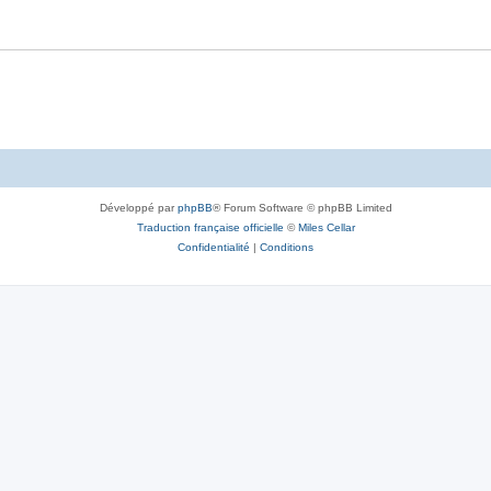
Développé par
phpBB
® Forum Software © phpBB Limited
Traduction française officielle
©
Miles Cellar
Confidentialité
|
Conditions