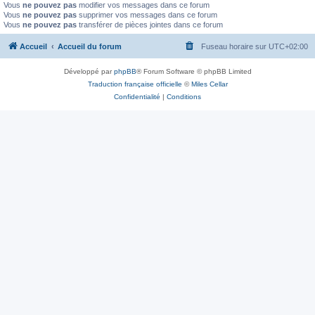
Vous
ne pouvez pas
modifier vos messages dans ce forum
Vous
ne pouvez pas
supprimer vos messages dans ce forum
Vous
ne pouvez pas
transférer de pièces jointes dans ce forum
Accueil
Accueil du forum
Fuseau horaire sur
UTC+02:00
Développé par
phpBB
® Forum Software © phpBB Limited
Traduction française officielle
©
Miles Cellar
Confidentialité
|
Conditions