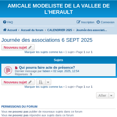
AMICALE MODELISTE DE LA VALLEE DE
L'HERAULT
FAQ
Inscription
Connexion
Accueil
Accueil du forum
CALENDRIER 2025
Journée des associations 6 SEPT 2025
Journée des associations 6 SEPT 2025
Nouveau sujet
Marquer les sujets comme lus
• 1 sujet • Page
1
sur
1
Sujets
Qui pourra faire acte de présence?
Dernier message par
fabien
«
02 sept. 2025, 12:54
Réponses :
5
Nouveau sujet
Marquer les sujets comme lus
• 1 sujet • Page
1
sur
1
Aller
PERMISSIONS DU FORUM
Vous
ne pouvez pas
publier de nouveaux sujets dans ce forum
Vous
ne pouvez pas
répondre aux sujets dans ce forum