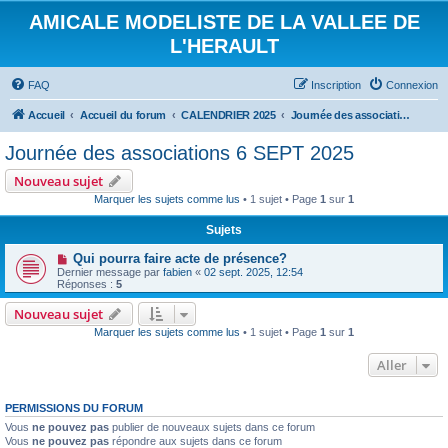
AMICALE MODELISTE DE LA VALLEE DE
L'HERAULT
FAQ
Inscription
Connexion
Accueil
Accueil du forum
CALENDRIER 2025
Journée des associations 6 SEPT 2025
Journée des associations 6 SEPT 2025
Nouveau sujet
Marquer les sujets comme lus
• 1 sujet • Page
1
sur
1
Sujets
Qui pourra faire acte de présence?
Dernier message par
fabien
«
02 sept. 2025, 12:54
Réponses :
5
Nouveau sujet
Marquer les sujets comme lus
• 1 sujet • Page
1
sur
1
Aller
PERMISSIONS DU FORUM
Vous
ne pouvez pas
publier de nouveaux sujets dans ce forum
Vous
ne pouvez pas
répondre aux sujets dans ce forum