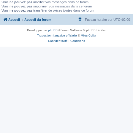
Vous
ne pouvez pas
modifier vos messages dans ce forum
Vous
ne pouvez pas
supprimer vos messages dans ce forum
Vous
ne pouvez pas
transférer de pièces jointes dans ce forum
Accueil
Accueil du forum
Fuseau horaire sur
UTC+02:00
Développé par
phpBB
® Forum Software © phpBB Limited
Traduction française officielle
©
Miles Cellar
Confidentialité
|
Conditions