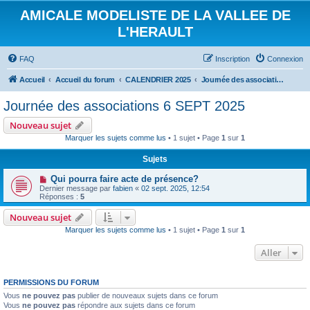
AMICALE MODELISTE DE LA VALLEE DE
L'HERAULT
FAQ
Inscription
Connexion
Accueil
Accueil du forum
CALENDRIER 2025
Journée des associations 6 SEPT 2025
Journée des associations 6 SEPT 2025
Nouveau sujet
Marquer les sujets comme lus
• 1 sujet • Page
1
sur
1
Sujets
Qui pourra faire acte de présence?
Dernier message par
fabien
«
02 sept. 2025, 12:54
Réponses :
5
Nouveau sujet
Marquer les sujets comme lus
• 1 sujet • Page
1
sur
1
Aller
PERMISSIONS DU FORUM
Vous
ne pouvez pas
publier de nouveaux sujets dans ce forum
Vous
ne pouvez pas
répondre aux sujets dans ce forum