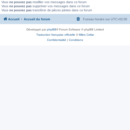
Vous
ne pouvez pas
modifier vos messages dans ce forum
Vous
ne pouvez pas
supprimer vos messages dans ce forum
Vous
ne pouvez pas
transférer de pièces jointes dans ce forum
Accueil
Accueil du forum
Fuseau horaire sur
UTC+02:00
Développé par
phpBB
® Forum Software © phpBB Limited
Traduction française officielle
©
Miles Cellar
Confidentialité
|
Conditions