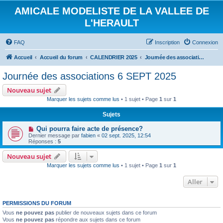
AMICALE MODELISTE DE LA VALLEE DE
L'HERAULT
FAQ
Inscription
Connexion
Accueil
Accueil du forum
CALENDRIER 2025
Journée des associations 6 SEPT 2025
Journée des associations 6 SEPT 2025
Nouveau sujet
Marquer les sujets comme lus
• 1 sujet • Page
1
sur
1
Sujets
Qui pourra faire acte de présence?
Dernier message par
fabien
«
02 sept. 2025, 12:54
Réponses :
5
Nouveau sujet
Marquer les sujets comme lus
• 1 sujet • Page
1
sur
1
Aller
PERMISSIONS DU FORUM
Vous
ne pouvez pas
publier de nouveaux sujets dans ce forum
Vous
ne pouvez pas
répondre aux sujets dans ce forum