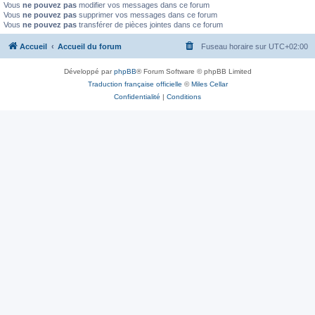
Vous
ne pouvez pas
modifier vos messages dans ce forum
Vous
ne pouvez pas
supprimer vos messages dans ce forum
Vous
ne pouvez pas
transférer de pièces jointes dans ce forum
Accueil
Accueil du forum
Fuseau horaire sur
UTC+02:00
Développé par
phpBB
® Forum Software © phpBB Limited
Traduction française officielle
©
Miles Cellar
Confidentialité
|
Conditions