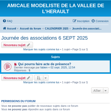
AMICALE MODELISTE DE LA VALLEE DE
L'HERAULT
FAQ
Inscription
Connexion
Accueil
Accueil du forum
CALENDRIER 2025
Journée des associations 6 SEPT 2025
Journée des associations 6 SEPT 2025
Nouveau sujet
Marquer les sujets comme lus
• 1 sujet • Page
1
sur
1
Sujets
Qui pourra faire acte de présence?
Dernier message par
fabien
«
02 sept. 2025, 12:54
Réponses :
5
Nouveau sujet
Marquer les sujets comme lus
• 1 sujet • Page
1
sur
1
Aller
PERMISSIONS DU FORUM
Vous
ne pouvez pas
publier de nouveaux sujets dans ce forum
Vous
ne pouvez pas
répondre aux sujets dans ce forum