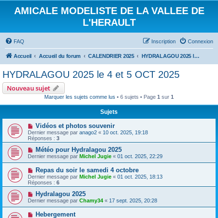
AMICALE MODELISTE DE LA VALLEE DE
L'HERAULT
FAQ
Inscription
Connexion
Accueil
Accueil du forum
CALENDRIER 2025
HYDRALAGOU 2025 le 4 et 5 OCT 2025
HYDRALAGOU 2025 le 4 et 5 OCT 2025
Nouveau sujet
Marquer les sujets comme lus
• 6 sujets • Page
1
sur
1
Sujets
Vidéos et photos souvenir
Dernier message par
anago2
«
10 oct. 2025, 19:18
Réponses :
3
Météo pour Hydralagou 2025
Dernier message par
Michel Jugie
«
01 oct. 2025, 22:29
Repas du soir le samedi 4 octobre
Dernier message par
Michel Jugie
«
01 oct. 2025, 18:13
Réponses :
6
Hydralagou 2025
Dernier message par
Chamy34
«
17 sept. 2025, 20:28
Hebergement