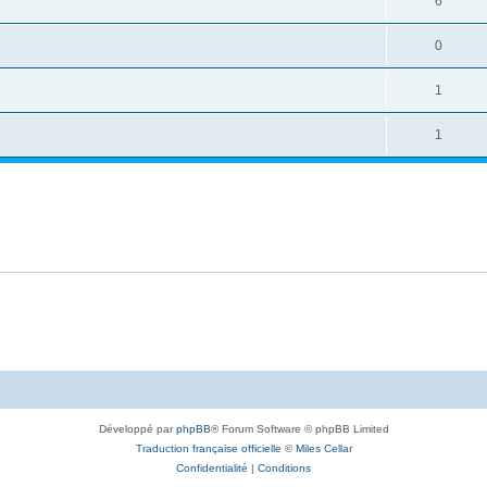
6
0
1
1
Développé par
phpBB
® Forum Software © phpBB Limited
Traduction française officielle
©
Miles Cellar
Confidentialité
|
Conditions