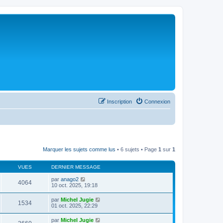
Inscription
Connexion
Marquer les sujets comme lus
• 6 sujets • Page
1
sur
1
VUES
DERNIER MESSAGE
par
anago2
4064
10 oct. 2025, 19:18
par
Michel Jugie
1534
01 oct. 2025, 22:29
par
Michel Jugie