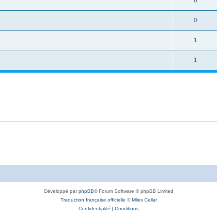
6
0
1
1
Développé par
phpBB
® Forum Software © phpBB Limited
Traduction française officielle
©
Miles Cellar
Confidentialité
|
Conditions