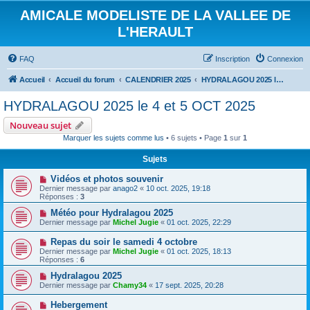
AMICALE MODELISTE DE LA VALLEE DE
L'HERAULT
FAQ
Inscription
Connexion
Accueil
Accueil du forum
CALENDRIER 2025
HYDRALAGOU 2025 le 4 et 5 OCT 2025
HYDRALAGOU 2025 le 4 et 5 OCT 2025
Nouveau sujet
Marquer les sujets comme lus
• 6 sujets • Page
1
sur
1
Sujets
Vidéos et photos souvenir
Dernier message par
anago2
«
10 oct. 2025, 19:18
Réponses :
3
Météo pour Hydralagou 2025
Dernier message par
Michel Jugie
«
01 oct. 2025, 22:29
Repas du soir le samedi 4 octobre
Dernier message par
Michel Jugie
«
01 oct. 2025, 18:13
Réponses :
6
Hydralagou 2025
Dernier message par
Chamy34
«
17 sept. 2025, 20:28
Hebergement