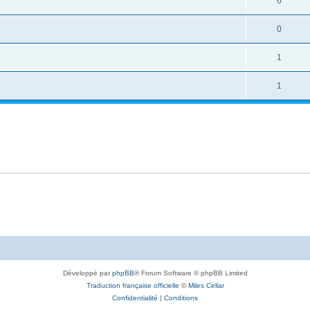
6
0
1
1
Développé par
phpBB
® Forum Software © phpBB Limited
Traduction française officielle
©
Miles Cellar
Confidentialité
|
Conditions