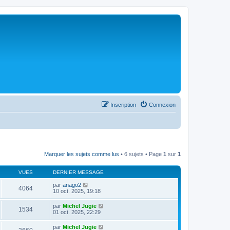
Inscription
Connexion
Marquer les sujets comme lus
• 6 sujets • Page
1
sur
1
VUES
DERNIER MESSAGE
par
anago2
4064
10 oct. 2025, 19:18
par
Michel Jugie
1534
01 oct. 2025, 22:29
par
Michel Jugie