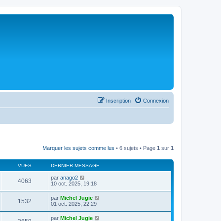
Inscription
Connexion
Marquer les sujets comme lus
• 6 sujets • Page
1
sur
1
VUES
DERNIER MESSAGE
par
anago2
4063
10 oct. 2025, 19:18
par
Michel Jugie
1532
01 oct. 2025, 22:29
par
Michel Jugie