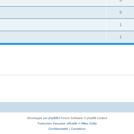
6
0
1
1
Développé par
phpBB
® Forum Software © phpBB Limited
Traduction française officielle
©
Miles Cellar
Confidentialité
|
Conditions