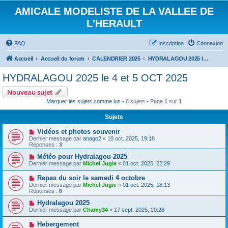
AMICALE MODELISTE DE LA VALLEE DE
L'HERAULT
FAQ
Inscription
Connexion
Accueil
Accueil du forum
CALENDRIER 2025
HYDRALAGOU 2025 le 4 et 5 OCT 2025
HYDRALAGOU 2025 le 4 et 5 OCT 2025
Nouveau sujet
Marquer les sujets comme lus
• 6 sujets • Page
1
sur
1
Sujets
Vidéos et photos souvenir
Dernier message par
anago2
«
10 oct. 2025, 19:18
Réponses :
3
Météo pour Hydralagou 2025
Dernier message par
Michel Jugie
«
01 oct. 2025, 22:29
Repas du soir le samedi 4 octobre
Dernier message par
Michel Jugie
«
01 oct. 2025, 18:13
Réponses :
6
Hydralagou 2025
Dernier message par
Chamy34
«
17 sept. 2025, 20:28
Hebergement