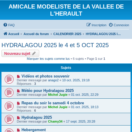
AMICALE MODELISTE DE LA VALLEE DE
L'HERAULT
FAQ
Inscription
Connexion
Accueil
Accueil du forum
CALENDRIER 2025
HYDRALAGOU 2025 le 4 et 5 OCT 2025
HYDRALAGOU 2025 le 4 et 5 OCT 2025
Nouveau sujet
Marquer les sujets comme lus
• 6 sujets • Page
1
sur
1
Sujets
Vidéos et photos souvenir
Dernier message par
anago2
«
10 oct. 2025, 19:18
Réponses :
3
Météo pour Hydralagou 2025
Dernier message par
Michel Jugie
«
01 oct. 2025, 22:29
Repas du soir le samedi 4 octobre
Dernier message par
Michel Jugie
«
01 oct. 2025, 18:13
Réponses :
6
Hydralagou 2025
Dernier message par
Chamy34
«
17 sept. 2025, 20:28
Hebergement